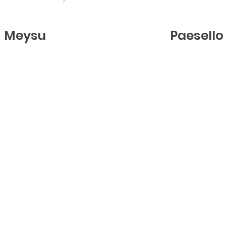
Meysu
Paesello
ilding,
t, Hong Kong