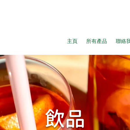
主頁
所有產品
聯絡
​飲品