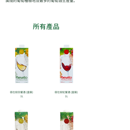
廣闊的葡萄種植地及最多的葡萄酒生產量。
​所有產品
佰仕奴白餐酒 (盒裝)
佰仕奴紅餐酒 (盒裝)
1L
​1L