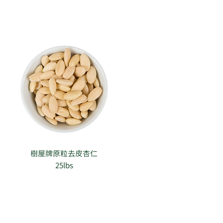
樹屋牌原粒去皮杏仁
25lbs