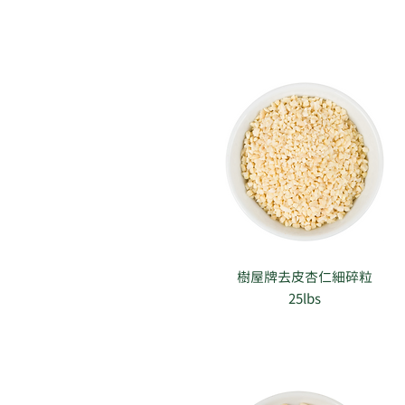
樹屋牌去皮杏仁細碎粒
25lbs