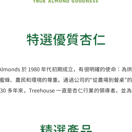
​特選優質杏仁
fornia Almonds 於 1980 年代初期成立，有很明確的
蜜蜂、農民和環境的尊重。通過公司的“從農場到餐桌”
0 多年來，Treehouse 一直是杏仁行業的領導者，
​精選產品