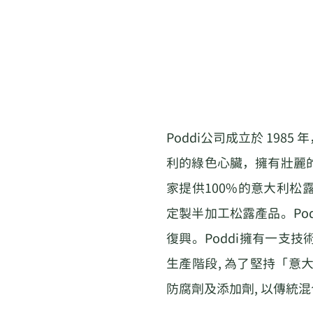
Poddi公司成立於 19
利的綠色心臟，擁有壯麗的
家提供100%的意大利松
定製半加工松露產品。Po
復興。Poddi擁有一支
生產階段, 為了堅持「意
防腐劑及添加劑, 以傳統