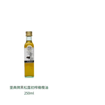
堡典牌黑松露初榨橄欖油
250ml