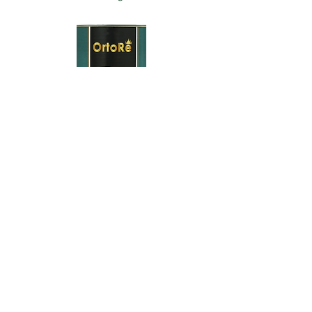
白豆
2.5kg
回到目錄
2/F Seaview Commercial Building,