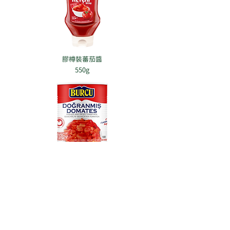
膠樽裝蕃茄醬
550g
蕃茄粒
2.5kg
回到目錄